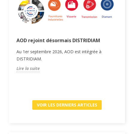
n
AOD rejoint désormais DISTRIDIAM
Mac
cho
Au 1er septembre 2026, AOD est intégrée à
Gui
DISTRIDIAM.
la
ada
Lire la suite
ur
et e
Lire
VOIR LES DERNIERS ARTICLES