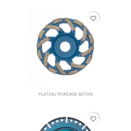
favorite_border
PLATEAU PONCAGE BETON
favorite_border