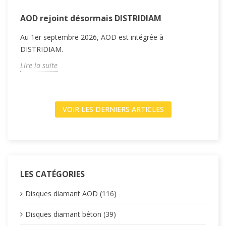
AOD rejoint désormais DISTRIDIAM
M
v
Au 1er septembre 2026, AOD est intégrée à
G
DISTRIDIAM.
à
Lire la suite
L
VOIR LES DERNIERS ARTICLES
LES CATÉGORIES
Disques diamant AOD (116)
Disques diamant béton (39)