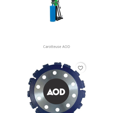
Carotteuse AOD
favorite_border