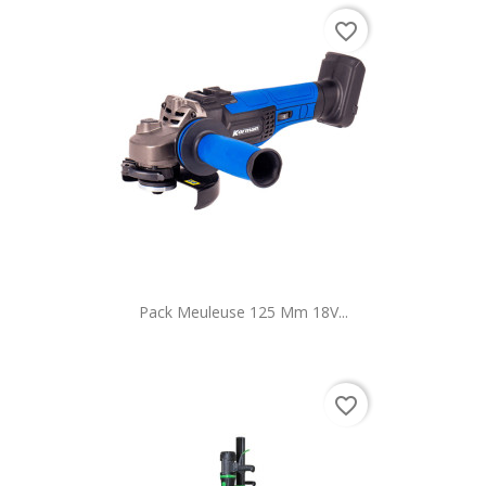
favorite_border
Pack Meuleuse 125 Mm 18V...
favorite_border