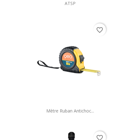
ATSP
favorite_border
Mètre Ruban Antichoc...
favorite_border