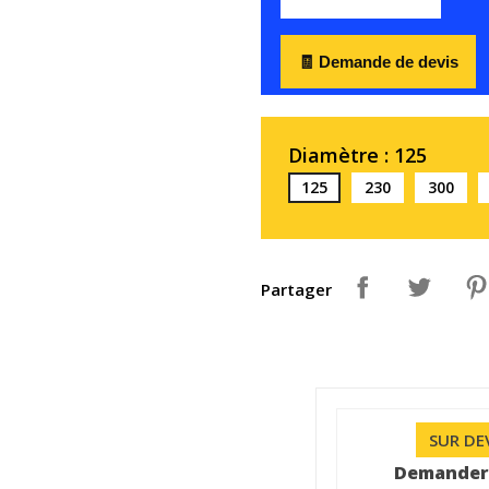
🧾 Demande de devis
Diamètre : 125
125
230
300
Partager
SUR DE
Demander 