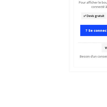
Pour afficher le b
connecté 
✅ Devis gratuit
? Se conne
V
Besoin d’un consei