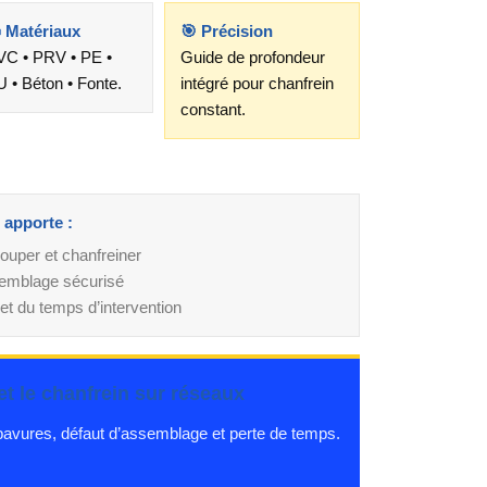
 Matériaux
🎯 Précision
VC • PRV • PE •
Guide de profondeur
 • Béton • Fonte.
intégré pour chanfrein
constant.
apporte :
ouper et chanfreiner
semblage sécurisé
et du temps d’intervention
et le chanfrein sur réseaux
bavures, défaut d’assemblage et perte de temps.