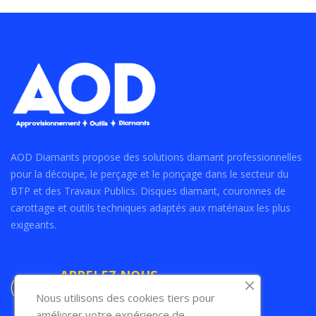
AOD Diamants propose des solutions diamant professionnelles
pour la découpe, le perçage et le ponçage dans le secteur du
BTP et des Travaux Publics. Disques diamant, couronnes de
carottage et outils techniques adaptés aux matériaux les plus
exigeants.
APPELEZ NOUS
06.26.30.41.72
Nous utilisons des cookies tiers pour
04.79.70.22.75
améliorer votre expérience de