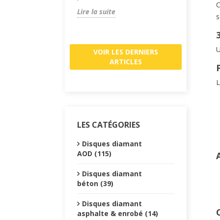
C
résistance,
te
Lire la suite
s
Lire la su
U
VOIR LES DERNIERS
ARTICLES
L
LES CATÉGORIES
Disques diamant
AOD (115)
Disques diamant
béton (39)
Disques diamant
C
asphalte & enrobé (14)