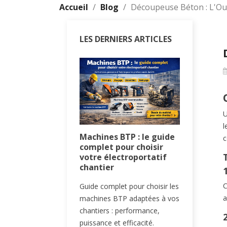
Accueil
Blog
Découpeuse Béton : L'Out
LES DERNIERS ARTICLES
U
l
uban
Machines BTP : le guide
Gants d
c
onnel chantier :
complet pour choisir
chantier
n et résistance
votre électroportatif
complet
BTP
chantier
(2026)
C
uban antichoc est
Guide complet pour choisir les
Guide com
a
dispensable pour
machines BTP adaptées à vos
des gants
s mesures fiables et
chantiers : performance,
chantier 
r chantier.
puissance et efficacité.
du BTP : 