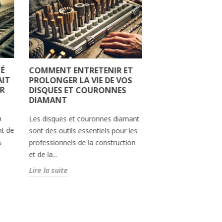
É
COMMENT ENTRETENIR ET
DISQUE DIAMAN
AIT
PROLONGER LA VIE DE VOS
CARRELAGE : CHO
R
DISQUES ET COURONNES
L'OUTIL PARFAI
DIAMANT
COUPE PRÉCISE
a
Les disques et couronnes diamant
Lorsqu'il s'agit de p
nt de
sont des outils essentiels pour les
carrelage, la précisi
s
professionnels de la construction
essentielle. Chaque 
et de la...
être ajusté avec exac
Lire la suite
Lire la suite