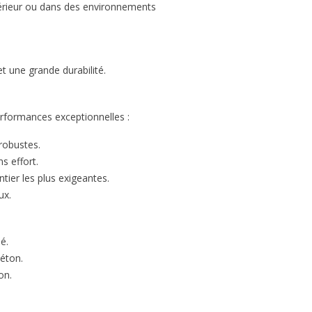
Lire la suite
ntérieur ou dans des environnements
 la sécurité.
uite
et une grande durabilité.
performances exceptionnelles :
robustes.
s effort.
tier les plus exigeantes.
ux.
é.
éton.
on.