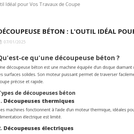
il Idéal pour Vos Travaux de Coupe
DÉCOUPEUSE BÉTON : L'OUTIL IDÉAL PO
07/01/2025
Qu'est-ce qu'une découpeuse béton ?
ne découpeuse béton est une machine équipée d’un disque diamant r
es surfaces solides. Son moteur puissant permet de traverser facilem
e protection
Gants de protection
Gants 
oupe précise et rapide.
 : le guide
chantier : travaillez en
chantie
Types de découpeuses béton
 pour le BTP
sécurité et gagnez en
complet
performance
bons g
1.
Découpeuses thermiques
es machines fonctionnent à l’aide d’un moteur thermique, idéales pour
plet pour choisir
Travaillez en sécurité sur
Découvr
limentation électrique est limité.
 de protection
chantier avec des gants de
des gant
adaptés aux travaux
protection adaptés aux
adaptés 
2.
Découpeuses électriques
abrasion,
contraintes du BTP.
éviter l