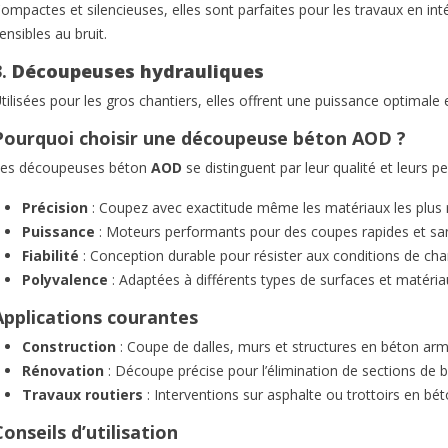
ompactes et silencieuses, elles sont parfaites pour les travaux en i
...
améliorer
Lire la suite
ensibles au bruit.
ite
Lire la s
3.
Découpeuses hydrauliques
tilisées pour les gros chantiers, elles offrent une puissance optimale 
Pourquoi choisir une découpeuse béton AOD ?
es découpeuses béton
AOD
se distinguent par leur qualité et leurs 
Précision
: Coupez avec exactitude même les matériaux les plus 
Puissance
: Moteurs performants pour des coupes rapides et san
Fiabilité
: Conception durable pour résister aux conditions de chan
Polyvalence
: Adaptées à différents types de surfaces et matéria
Applications courantes
Construction
: Coupe de dalles, murs et structures en béton arm
Rénovation
: Découpe précise pour l’élimination de sections de b
Travaux routiers
: Interventions sur asphalte ou trottoirs en bét
onseils d’utilisation