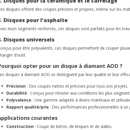
2.
Disques pour la céramique et le carrelage
résistance,...
ite
Lire la s
es disques offrent des coupes précises et propres, même sur les mat
Lire la suite
3.
Disques pour l’asphalte
vec leurs segments renforcés, ces disques sont parfaits pour les trava
4.
Disques universels
onçus pour être polyvalents, ces disques permettent de couper plusi
hanger d’outil.
Pourquoi opter pour un disque à diamant AOD ?
es disques à diamant AOD se distinguent par leur qualité et leur efficac
Précision
: Des coupes nettes et précises pour tous vos projets.
Durabilité
: Conçus pour résister aux conditions les plus exigeant
Polyvalence
: Une gamme adaptée à divers matériaux et utilisati
Rapport qualité/prix
: Des performances professionnelles à un p
Applications courantes
Construction
: Coupe de béton, de briques et de dalles.