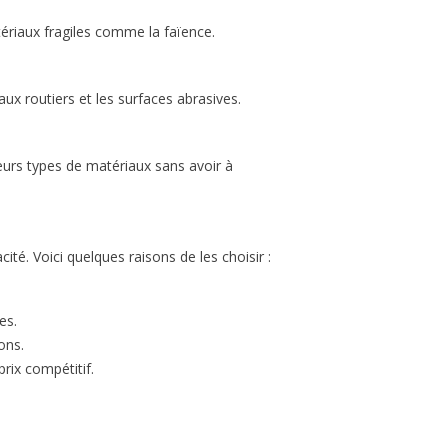
Lire la 
améliorer la sécurité.
uite
ériaux fragiles comme la faïence.
Lire la suite
ux routiers et les surfaces abrasives.
eurs types de matériaux sans avoir à
ité. Voici quelques raisons de les choisir :
es.
ons.
rix compétitif.