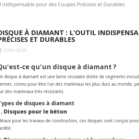
il Indispensable pour des Coupes Précises et Durables
DISQUE À DIAMANT : L'OUTIL INDISPENS
PRÉCISES ET DURABLES
07/01/2025
Qu'est-ce qu'un disque à diamant ?
n disque à diamant est une lame circulaire dotée de segments incrusté
s BTP : le guide
Gants de protection
Gants 
ernier, connu pour être l'un des matériaux les plus durs au monde, 
 pour choisir
chantier : le guide
chantie
ur des matériaux très résistants.
lectroportatif
complet pour le BTP
sécuri
r
(2026)
perfo
Types de disques à diamant
1.
Disques pour le béton
plet pour choisir les
Guide complet pour choisir
Travaille
déaux pour les travaux de construction, ces disques sont conçus pour
 BTP adaptées à vos
des gants de protection
chantier
acilité.
 : performance,
chantier adaptés aux travaux
protecti
et efficacité.
du BTP : abrasion,
contrain