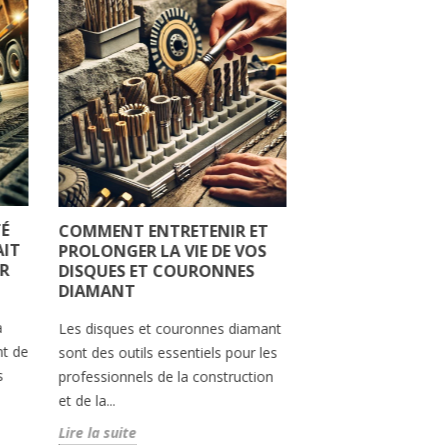
É
COMMENT ENTRETENIR ET
DISQUE DIAMAN
AIT
PROLONGER LA VIE DE VOS
CARRELAGE : CHO
R
DISQUES ET COURONNES
L'OUTIL PARFAI
DIAMANT
COUPE PRÉCISE
a
Les disques et couronnes diamant
Lorsqu'il s'agit de p
nt de
sont des outils essentiels pour les
carrelage, la précisi
s
professionnels de la construction
essentielle. Chaque 
et de la...
être ajusté avec exac
Lire la suite
Lire la suite