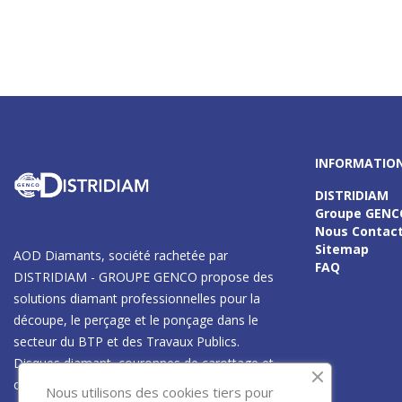
INFORMATIO
DISTRIDIAM
Gf
Groupe GENC
Nous Contac
Sitemap
AOD Diamants, société rachetée par
FAQ
DISTRIDIAM - GROUPE GENCO propose des
solutions diamant professionnelles pour la
découpe, le perçage et le ponçage dans le
secteur du BTP et des Travaux Publics.
Disques diamant, couronnes de carottage et
outils techniques adaptés aux matériaux les
Nous utilisons des cookies tiers pour