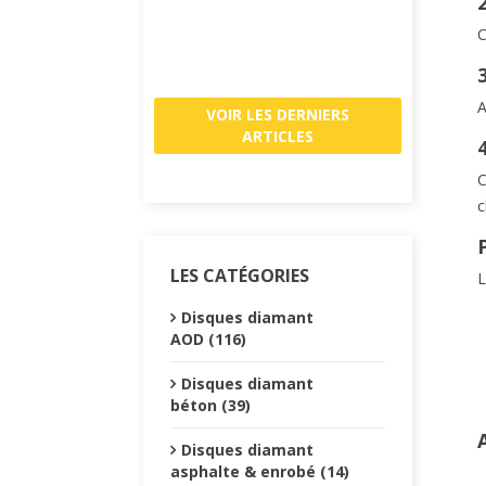
te
Lire la su
C
A
VOIR LES DERNIERS
ARTICLES
C
c
LES CATÉGORIES
L
Disques diamant
AOD (116)
Disques diamant
béton (39)
Disques diamant
asphalte & enrobé (14)