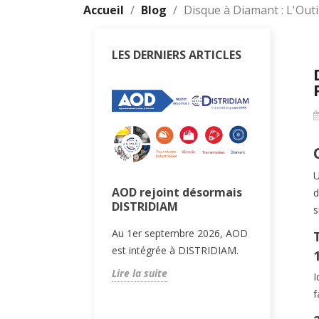
Accueil
Blog
Disque à Diamant : L'Out
LES DERNIERS ARTICLES
U
sques diamant
AOD rejoint désormais
Machine
d
 solution pour
DISTRIDIAM
complet
s
sphalte et
votre é
Au 1er septembre 2026, AOD
ux mixtes
chantie
est intégrée à DISTRIDIAM.
l’offre de disques
Guide com
Lire la suite
I
OD pour la découpe
machines
f
lte et des matériaux
chantiers
chantier.
puissance 