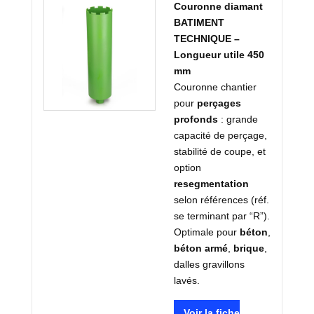
Couronne diamant
BATIMENT
TECHNIQUE –
Longueur utile 450
mm
Couronne chantier
pour
perçages
profonds
: grande
capacité de perçage,
stabilité de coupe, et
option
resegmentation
selon références (réf.
se terminant par “R”).
Optimale pour
béton
,
béton armé
,
brique
,
dalles gravillons
lavés.
Voir la fiche