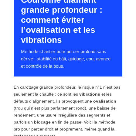
grande profondeur :
comment éviter
l’ovalisation et les
vibrations
Méthode chantier pour percer profond sans
dérive : stabilité du bâti, guidage, eau, avance
et contrôle de la boue.
En carottage grande profondeur, le risque n°1 n’est pas
seulement la chauffe : ce sont les
vibrations
et les
défauts d’alignement. Ils provoquent une
ovalisation
(trou qui n’est plus parfaitement rond), une baisse de
rendement, une usure irrégulière des segments et
parfois un
blocage
en fin de passe. Voici la méthode
pro pour percer droit et proprement, même quand la