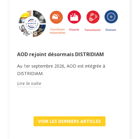
n
AOD rejoint désormais DISTRIDIAM
Mac
cho
Au 1er septembre 2026, AOD est intégrée à
Gui
DISTRIDIAM.
la
ada
Lire la suite
ur
et e
Lire
VOIR LES DERNIERS ARTICLES