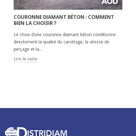
COURONNE DIAMANT BÉTON : COMMENT
C
BIEN LA CHOISIR ?
E
Le choix d’une couronne diamant béton conditionne
Le
directement la qualité du carottage, la vitesse de
qu
s
perçage et la...
co
Lire la suite
Li