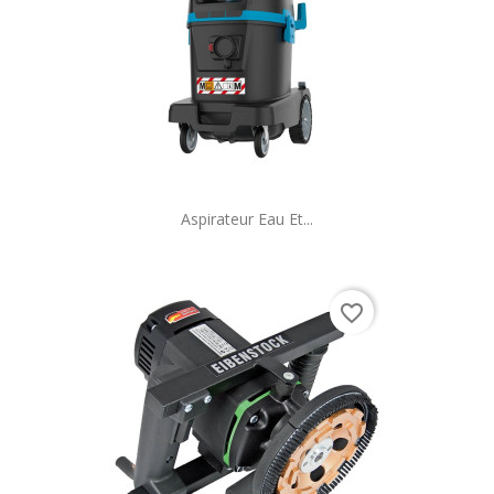
Aspirateur Eau Et...
favorite_border