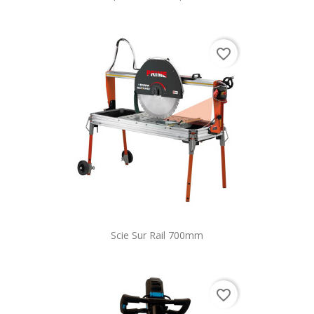
favorite_border
Scie Sur Rail 700mm
favorite_border