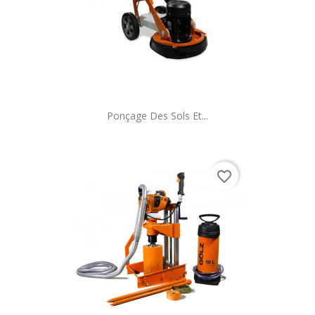
Ponçage Des Sols Et...
favorite_border