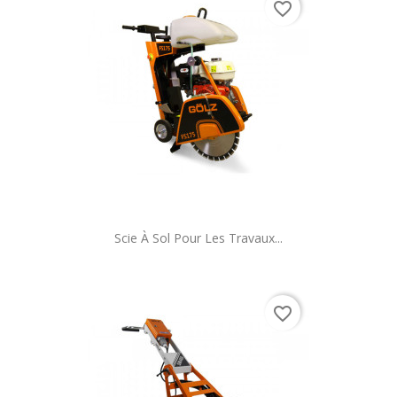
favorite_border
Scie À Sol Pour Les Travaux...
favorite_border