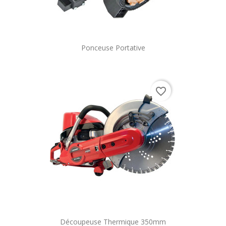
Ponceuse Portative
favorite_border
Découpeuse Thermique 350mm