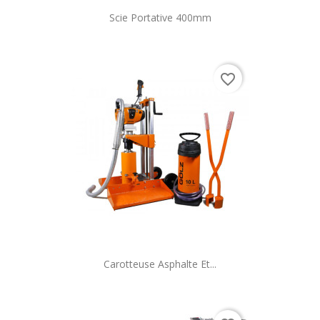
Scie Portative 400mm
favorite_border
Carotteuse Asphalte Et...