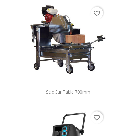
favorite_border
Scie Sur Table 700mm
favorite_border