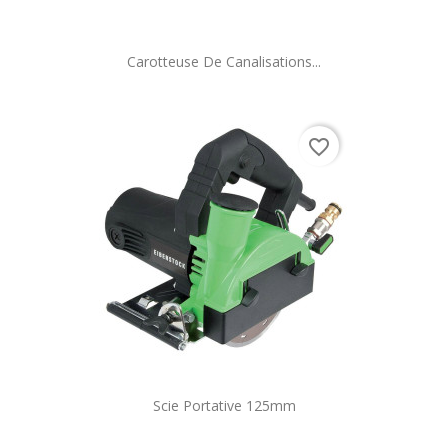
Carotteuse De Canalisations...
favorite_border
Scie Portative 125mm