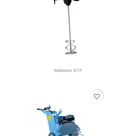
Malaxeur BTP
favorite_border