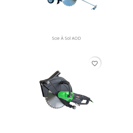
Scie À Sol AOD
favorite_border