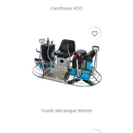
Carotteuse AOD
favorite_border
Truelle Mécanique 900mm