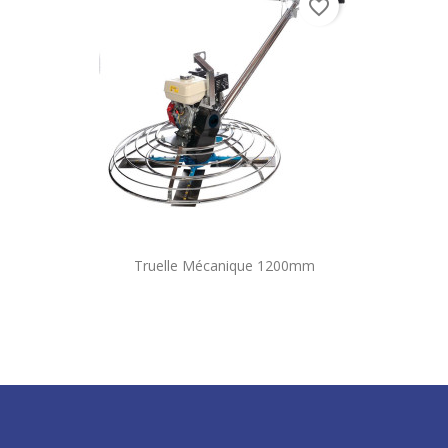
favorite_border
Truelle Mécanique 1200mm