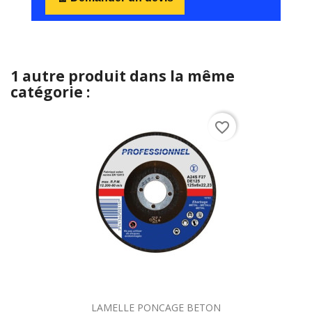
1 autre produit dans la même
catégorie :
favorite_border
LAMELLE PONCAGE BETON