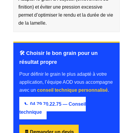
finition) et éviter une pression excessive
permet d’optimiser le rendu et la durée de vie
de la lamelle.
🛠️ Choisir le bon grain pour un
résultat propre
Pour définir le grain le plus adapté à votre
application, l’équipe AOD vous accompagne
avec un
conseil technique personnalisé
.
📞 04.79.70.22.75 — Conseil
technique
🧾 Demander un devis