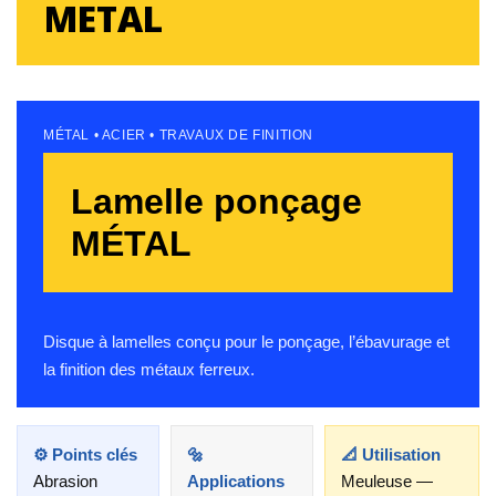
METAL
MÉTAL • ACIER • TRAVAUX DE FINITION
Lamelle ponçage
MÉTAL
Disque à lamelles conçu pour le ponçage, l’ébavurage et
la finition des métaux ferreux.
⚙️ Points clés
🔩
📐 Utilisation
Abrasion
Applications
Meuleuse —