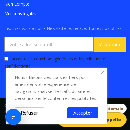
Mon Compte
Mentions légales
Inscrivez vous à notre Newsletter et recevez toutes nos offres.
S’abonner
J'accepte les conditions générales et la politique de
confidentialité
Nous utilisons des cookies tiers pour
améliorer votre expérience de
navigation, analyser le trafic du site et
personnaliser le contenu et les publicités.
Copyright 2026 © AOD-diamants - Tous droits réservés.
🕒 Rappel dès 8h demain
Site réalisé par :
www.lejardindeschimeres.fr
Refuser
Accepter
💬
Un expert vous rappelle