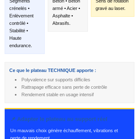
Segments
Béton • Béton
Sens de rotation
crénelés •
armé • Acier •
gravé au laser.
Enlèvement
Asphalte •
contrôlé •
Abrasifs.
Stabilité •
Haute
endurance.
Ce que le plateau TECHNIQUE apporte :
Polyvalence sur supports difficiles
Rattrapage efficace sans perte de contrôle
Rendement stable en usage intensif
📌 Adapter le plateau au support réel
Un mauvais choix génère échauffement, vibrations et
perte de rendement.