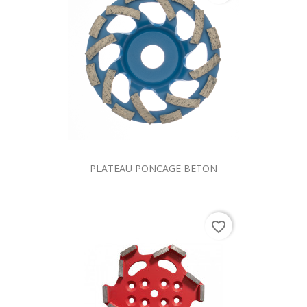
PLATEAU PONCAGE BETON
favorite_border