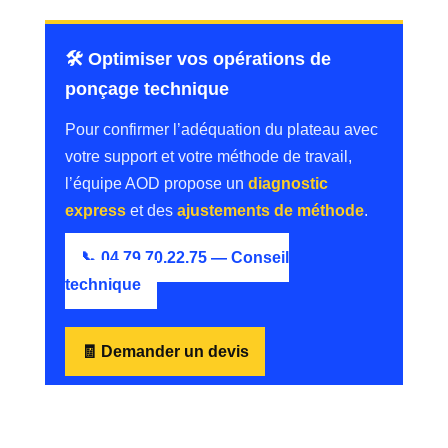
🛠️ Optimiser vos opérations de
ponçage technique
Pour confirmer l’adéquation du plateau avec
votre support et votre méthode de travail,
l’équipe AOD propose un
diagnostic
express
et des
ajustements de méthode
.
📞 04.79.70.22.75 — Conseil
technique
🧾 Demander un devis