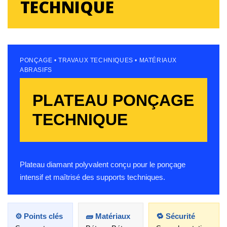
TECHNIQUE
PONÇAGE • TRAVAUX TECHNIQUES • MATÉRIAUX
ABRASIFS
PLATEAU PONÇAGE
TECHNIQUE
Plateau diamant polyvalent conçu pour le ponçage
intensif et maîtrisé des supports techniques.
⚙️ Points clés
🧱 Matériaux
🔁 Sécurité