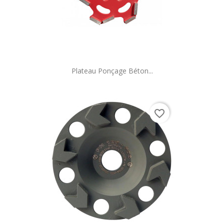
Plateau Ponçage Béton...
favorite_border