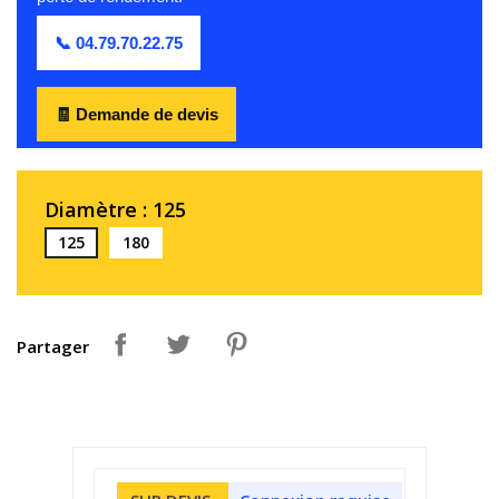
📞 04.79.70.22.75
🧾 Demande de devis
Diamètre : 125
125
180
Partager