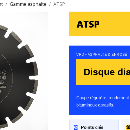
nt
Gamme asphalte
ATSP
ATSP
VRD • ASPHALTE & ENROBÉ
Disque di
Coupe régulière, rendement 
bitumineux abrasifs.
⚙️
Points clés
🛣