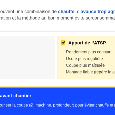
e souvent une combinaison de
chauffe
, d’
avance trop ag
guration et la méthode au bon moment évite surconsommati
✅
Apport de l’ATSP
Rendement plus constant
Usure plus régulière
Coupe plus maîtrisée
Montage fiable (repère lase
vant chantier
écuriser la coupe (Ø, machine, profondeur) pour éviter chauffe et