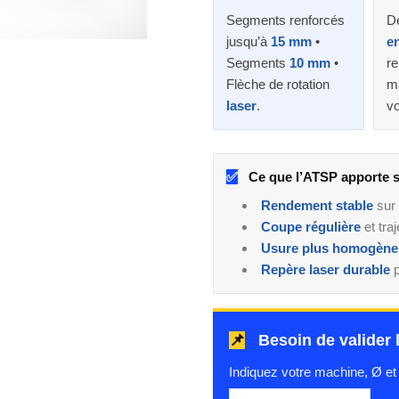
Segments renforcés
D
jusqu’à
15 mm
•
e
Segments
10 mm
•
r
Flèche de rotation
m
laser
.
vo
✅
Ce que l’ATSP apporte s
Rendement stable
sur 
Coupe régulière
et tra
Usure plus homogène
Repère laser durable
p
📌
Besoin de valider 
Indiquez votre machine, Ø et 