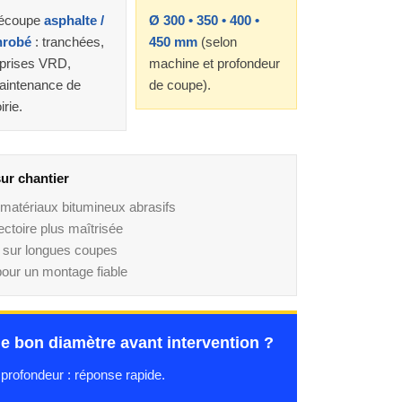
écoupe
asphalte /
Ø 300 • 350 • 400 •
nrobé
: tranchées,
450 mm
(selon
eprises VRD,
machine et profondeur
aintenance de
de coupe).
irie.
ur chantier
matériaux bitumineux abrasifs
jectoire plus maîtrisée
sur longues coupes
our un montage fiable
le bon diamètre avant intervention ?
profondeur : réponse rapide.