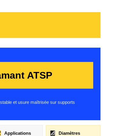
amant ATSP
stable et usure maîtrisée sur supports
️
Applications
📐
Diamètres