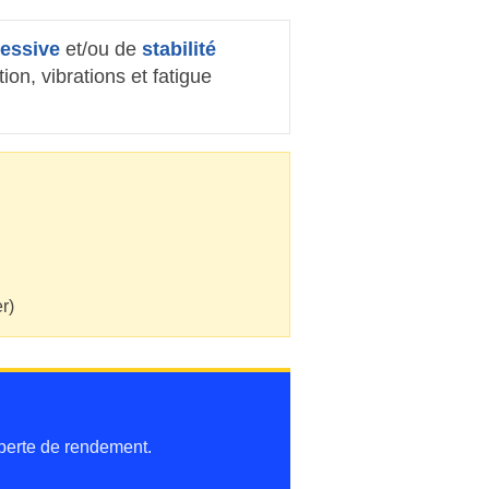
ressive
et/ou de
stabilité
on, vibrations et fatigue
r)
 perte de rendement.