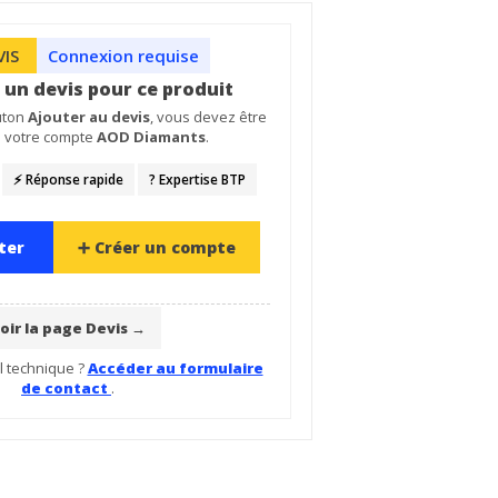
VIS
Connexion requise
un devis pour ce produit
outon
Ajouter au devis
, vous devez être
à votre compte
AOD Diamants
.
⚡ Réponse rapide
?️ Expertise BTP
cter
➕ Créer un compte
oir la page Devis →
l technique ?
Accéder au formulaire
de contact
.