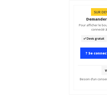
SUR DE
Demander 
Pour afficher le b
connecté 
✅ Devis gratuit
? Se conne
V
Besoin d’un consei