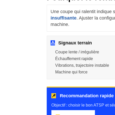
Une coupe qui ralentit indiqu
insuffisante
. Ajuster la confi
machine.
⚠️
Signaux terrain
Coupe lente / irrégulière
Échauffement rapide
Vibrations, trajectoire instable
Machine qui force
📌
Recommandation rapide a
Objectif : choisir le bon ATSP et s