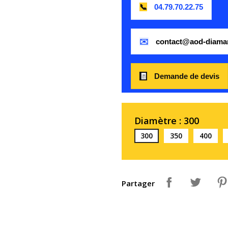
📞
04.79.70.22.75
✉️
contact@aod-diama
🧾
Demande de devis
Diamètre : 300
300
350
400
Partager