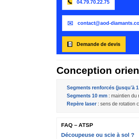
📞
04.79.70.22.75
✉️
contact@aod-diamants.c
🧾
Demande de devis
Conception orien
Segments renforcés (jusqu’à 
Segments 10 mm
: maintien du
Repère laser
: sens de rotation c
FAQ – ATSP
Découpeuse ou scie à sol ?